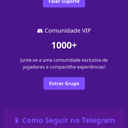
Falar Suporte
👥 Comunidade VIP
1000+
Junte-se a uma comunidade exclusiva de
jogadores e compartilhe experiências!
Entrar Grupo
📱 Como Seguir no Telegram