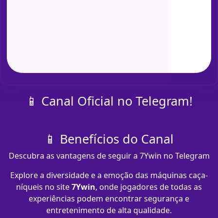
📱 Canal Oficial no Telegram!
📱 Benefícios do Canal
Descubra as vantagens de seguir a 7Ywin no Telegram
Explore a diversidade e a emoção das máquinas caça-
níqueis no site
7Ywin
, onde jogadores de todas as
experiências podem encontrar segurança e
entretenimento de alta qualidade.