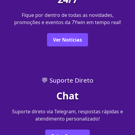
Fique por dentro de todas as novidades,
promoções e eventos da 7Ywin em tempo real!
Ver Notícias
💬 Suporte Direto
Chat
Suporte direto via Telegram, respostas rápidas e
atendimento personalizado!