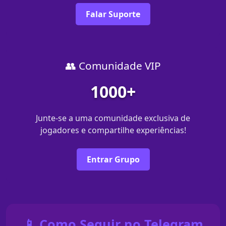
Falar Suporte
👥 Comunidade VIP
1000+
Junte-se a uma comunidade exclusiva de
jogadores e compartilhe experiências!
Entrar Grupo
📱 Como Seguir no Telegram