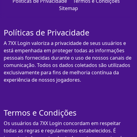
Políticas de Privacidade
Termos e Condições
Sitemap
Políticas de Privacidade
A 7XX Login valoriza a privacidade de seus usuários e
está empenhada em proteger todas as informações
pessoais fornecidas durante o uso de nossos canais de
comunicação. Todos os dados coletados são utilizados
exclusivamente para fins de melhoria contínua da
experiência de nossos jogadores.
Termos e Condições
Os usuários da 7XX Login concordam em respeitar
todas as regras e regulamentos estabelecidos. É