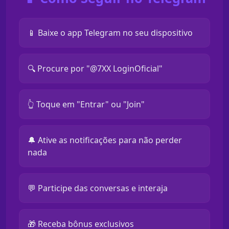
📱 Baixe o app Telegram no seu dispositivo
🔍 Procure por "@7XX LoginOficial"
👆 Toque em "Entrar" ou "Join"
🔔 Ative as notificações para não perder
nada
💬 Participe das conversas e interaja
🎁 Receba bônus exclusivos