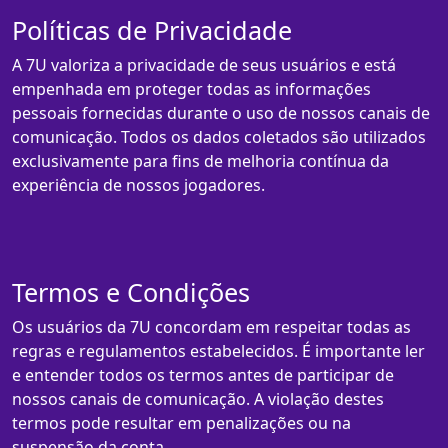
Políticas de Privacidade
A 7U valoriza a privacidade de seus usuários e está
empenhada em proteger todas as informações
pessoais fornecidas durante o uso de nossos canais de
comunicação. Todos os dados coletados são utilizados
exclusivamente para fins de melhoria contínua da
experiência de nossos jogadores.
Termos e Condições
Os usuários da 7U concordam em respeitar todas as
regras e regulamentos estabelecidos. É importante ler
e entender todos os termos antes de participar de
nossos canais de comunicação. A violação destes
termos pode resultar em penalizações ou na
suspensão da conta.